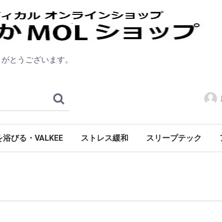
りがとうございます。
浴びる・VALKEE
ストレス緩和
スリープテック
覚まし
ee
iRelax
眠気チェッカー
安眠チェッカー