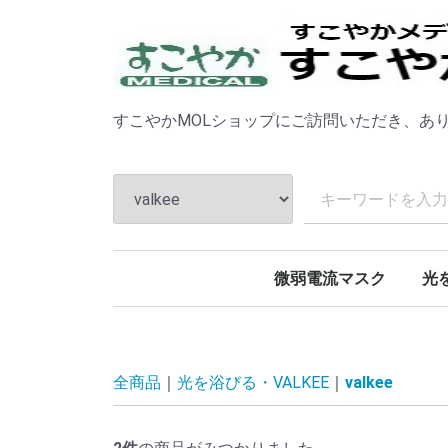
すこやかMOLショップにご訪問いただき、あ
微弱電流マスク
光を
光目
valk
全商品
光を浴びる・VALKEE
valkee