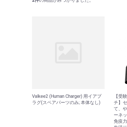
2
件
の商品がみつかりました。
Valkee2 (Human Charger) 用イアプ
【受験
ラグ(スペアパーツのみ; 本体なし)
チ】
て、
ーネ
免疫