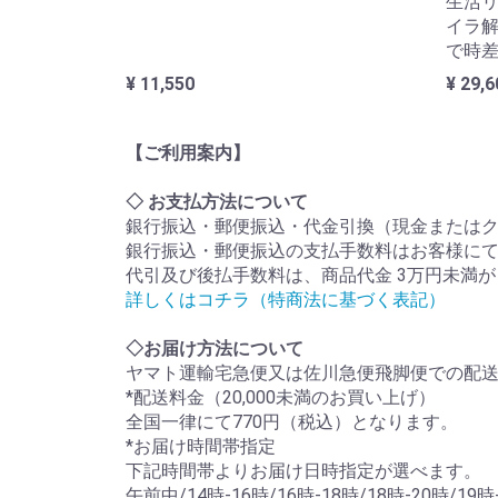
生活リ
イラ解
で時
¥ 11,550
¥ 29,6
【ご利用案内】
◇ お支払方法について
銀行振込・郵便振込・代金引換（現金または
銀行振込・郵便振込の支払手数料はお客様に
代引及び後払手数料は、商品代金 3万円未満が 330
詳しくはコチラ（特商法に基づく表記）
◇お届け方法について
ヤマト運輸宅急便又は佐川急便飛脚便での配送で
*配送料金（20,000未満のお買い上げ）
全国一律にて770円（税込）となります。
*お届け時間帯指定
下記時間帯よりお届け日時指定が選べます。
午前中/14時-16時/16時-18時/18時-20時/19時